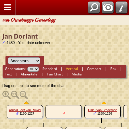
van Osnabrugge Genealogy
Jan Dorlant
1480 - Yes, date unknown
Generations:
Standard
|
Vertical
|
Compact
|
Box
|
Text
|
Ahnentafel
|
Fan Chart
|
Media
Drag or scroll to see more of the chart.
Arnold Loef van Ruwiel
Dirk I van Brederode
1180-1227
1180-1236