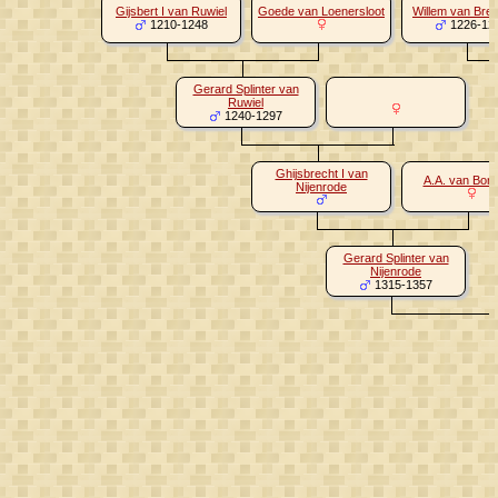
Gijsbert I van Ruwiel
Goede van Loenersloot
Willem van Bre
1210-1248
1226-12
Gerard Splinter van
Ruwiel
1240-1297
Ghijsbrecht I van
A.A. van Bors
Nijenrode
Gerard Splinter van
Nijenrode
1315-1357