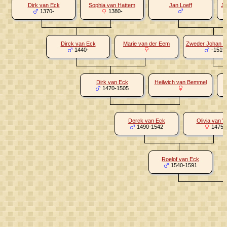
Dirk van Eck
Sophia van Hattem
Jan Loeff
Jo
1370-
1380-
Dirck van Eck
Marie van der Eem
Zweder Johan L
1440-
-1515
Dirk van Eck
Heilwich van Bemmel
J
1470-1505
Derck van Eck
Olivia van We
1490-1542
1475-
Roelof van Eck
1540-1591