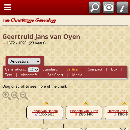
van Osnabrugge Genealogy
Geertruid Jans van Oyen
1672 - 1696 (23 years)
Generations:
Standard
|
Vertical
|
Compact
|
Box
|
Text
|
Ahnentafel
|
Fan Chart
|
Media
Drag or scroll to see more of the chart.
Johan van Hattem
Elisabeth van Buren
Herman van Le
1350-1423
1370-1465
1390-14