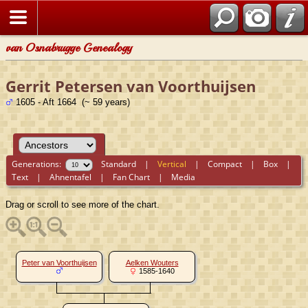
van Osnabrugge Genealogy
Gerrit Petersen van Voorthuijsen
1605 - Aft 1664 (~ 59 years)
Generations:
Standard
|
Vertical
|
Compact
|
Box
|
Text
|
Ahnentafel
|
Fan Chart
|
Media
Drag or scroll to see more of the chart.
Peter van Voorthuijsen
Aelken Wouters
1585-1640