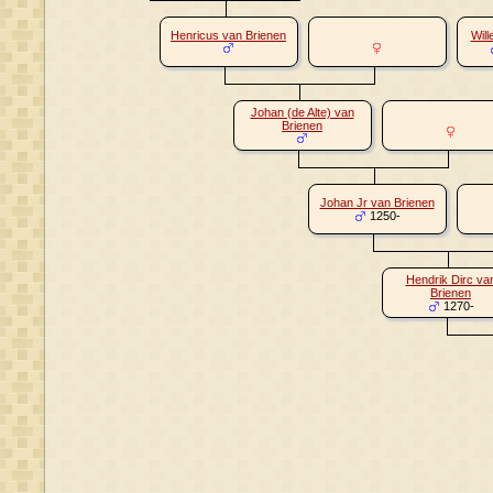
Henricus van Brienen
Will
Johan (de Alte) van
Brienen
Johan Jr van Brienen
1250-
Hendrik Dirc va
Brienen
1270-