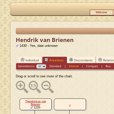
Welcome
Hendrik van Brienen
1430 - Yes, date unknown
Individual
Ancestors
Descendants
Relatio
Generations:
Standard
|
Vertical
|
Compact
|
Box
Drag or scroll to see more of the chart.
Theodoricus van
Brienen
1220-