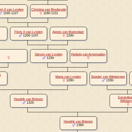
em II van Lynden
Christina van Brederode
1165-1227
1180-1211
Floris II van Lynden
Agnes van Boetzelaer
1200-1247
1200-
Steven van Lynden
Hedwig van Arnemuiden
1230-
n
Maria van Lynden
Sweder van Wijnbergen
1280-
1330-
Gerardina
Hendrik van Brienen
Wijnber
1325-
Hendrik van Brienen
1390-