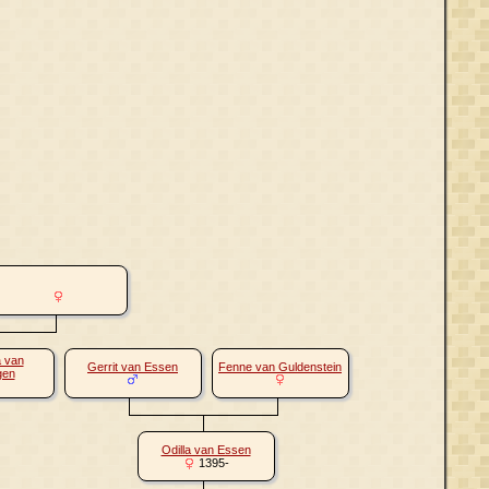
 van
Gerrit van Essen
Fenne van Guldenstein
gen
Odilla van Essen
1395-