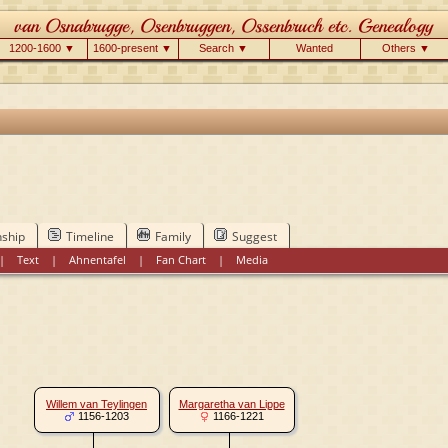
1200-1600 ▼
1600-present ▼
Search ▼
Wanted
Others ▼
nship
Timeline
Family
Suggest
|
Text
|
Ahnentafel
|
Fan Chart
|
Media
Willem van Teylingen
Margaretha van Lippe
1156-1203
1166-1221