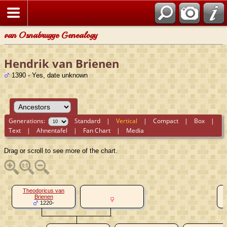
van Osnabrugge Genealogy
Hendrik van Brienen
1390 - Yes, date unknown
Generations:
Standard
|
Vertical
|
Compact
|
Box
|
Text
|
Ahnentafel
|
Fan Chart
|
Media
Drag or scroll to see more of the chart.
Theodoricus van
W
Brienen
1220-