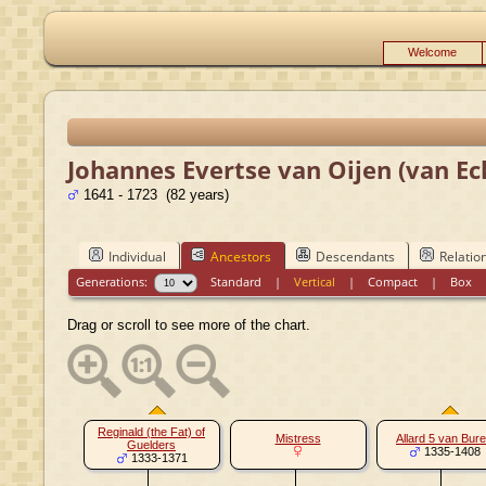
Welcome
Johannes Evertse van Oijen (van Ec
1641 - 1723 (82 years)
Individual
Ancestors
Descendants
Relatio
Generations:
Standard
|
Vertical
|
Compact
|
Box
Drag or scroll to see more of the chart.
Reginald (the Fat) of
Mistress
Allard 5 van Bur
Guelders
1335-1408
1333-1371