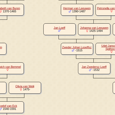
sabeth van Buren
Herman van Leeuwen
Petronella va
1370-1465
1390-1487
Jan Loeff
Johanna van Leeuwen
1425-1494
Udel Jansd
em
Zweder Johan Looeffsz
Spithov
-1515
wich van Bemmel
Jan Zwedersz Loeff
-1532
Olivia van Welij
1475-
oelof van Eck
1540-1591