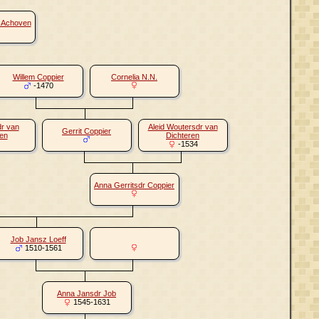
n Achoven
Willem Coppier
Cornelia N.N.
-1470
r van
Aleid Woutersdr van
Gerrit Coppier
en
Dichteren
-1534
Anna Gerritsdr Coppier
Job Jansz Loeff
1510-1561
Anna Jansdr Job
1545-1631