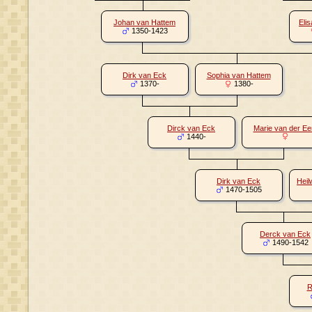
Johan van Hattem
Eli
1350-1423
Dirk van Eck
Sophia van Hattem
1370-
1380-
Dirck van Eck
Marie van der E
1440-
Dirk van Eck
Heil
1470-1505
Derck van Eck
1490-1542
R