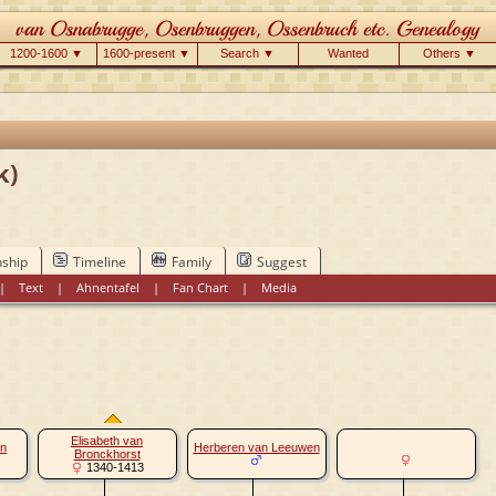
1200-1600 ▼
1600-present ▼
Search ▼
Wanted
Others ▼
k)
nship
Timeline
Family
Suggest
|
Text
|
Ahnentafel
|
Fan Chart
|
Media
Elisabeth van
en
Herberen van Leeuwen
Bronckhorst
1340-1413