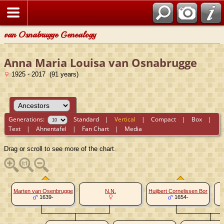
van Osnabrugge Genealogy
Anna Maria Louisa van Osnabrugge
1925 - 2017 (91 years)
Generations:
Standard
|
Vertical
|
Compact
|
Box
|
Text
|
Ahnentafel
|
Fan Chart
|
Media
Drag or scroll to see more of the chart.
Marten van Osenbrugge
N.N.
Huijbert Cornelissen Bor
1639-
1654-