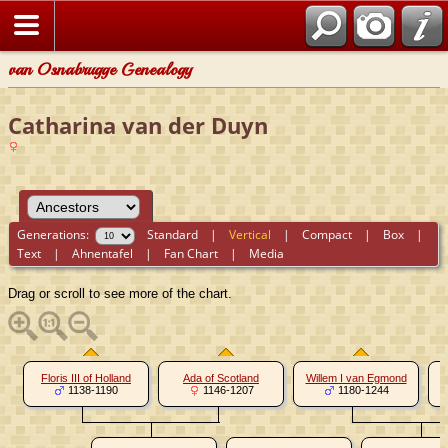
van Osnabrugge Genealogy
Catharina van der Duyn
Generations:
Standard
|
Vertical
|
Compact
|
Box
|
Text
|
Ahnentafel
|
Fan Chart
|
Media
Drag or scroll to see more of the chart.
B
Floris III of Holland
Ada of Scotland
Willem I van Egmond
1138-1190
1146-1207
1180-1244