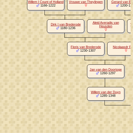
Willem I Count of Holland
Vrouwe van Theylingen
Gerard van E
1166-1222
1200-12
Aleid Averadis van
Dirk I van Brederode
W
Heusden
1180-1236
Floris van Brederode
Nicolaasdr Pe
1230-1307
Jan van den Doortoge
1260-1297
Willem van der Duyn
1285-1348