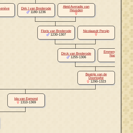
Aleid Averadis van
Genève
Dirk I van Brederode
Heusden
1180-1236
Floris van Brederode
Nicolaasdr Persijn
1230-1307
Emmengarde van
Dirck van Brederode
Naaldwijk
1255-1306
Beatrijs van de
Doortoghe
1290-1323
Ida van Egmond
1310-1369