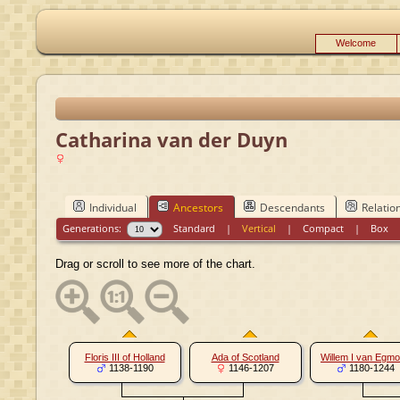
Welcome
Catharina van der Duyn
Individual
Ancestors
Descendants
Relatio
Generations:
Standard
|
Vertical
|
Compact
|
Box
Drag or scroll to see more of the chart.
Floris III of Holland
Ada of Scotland
Willem I van Egm
1138-1190
1146-1207
1180-1244