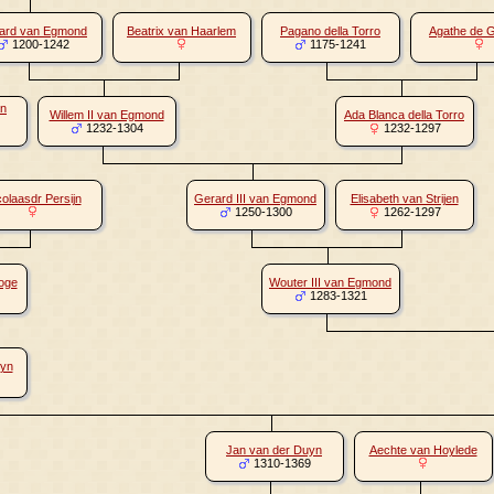
ard van Egmond
Beatrix van Haarlem
Pagano della Torro
Agathe de 
1200-1242
1175-1241
an
Willem II van Egmond
Ada Blanca della Torro
1232-1304
1232-1297
colaasdr Persijn
Gerard III van Egmond
Elisabeth van Strijen
1250-1300
1262-1297
oge
Wouter III van Egmond
1283-1321
uyn
Jan van der Duyn
Aechte van Hoylede
1310-1369