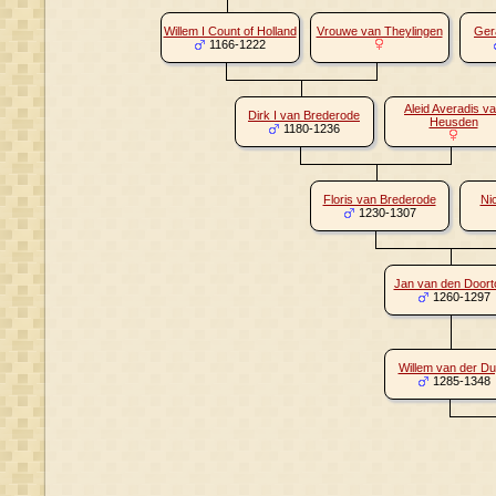
Willem I Count of Holland
Vrouwe van Theylingen
Ger
1166-1222
Aleid Averadis v
Dirk I van Brederode
Heusden
1180-1236
Floris van Brederode
Ni
1230-1307
Jan van den Doort
1260-1297
Willem van der D
1285-1348