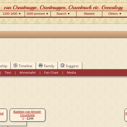
1200-1600 ▼
1600-present ▼
Search ▼
Wanted
Others ▼
nship
Timeline
Family
Suggest
|
Text
|
Ahnentafel
|
Fan Chart
|
Media
Badelog van Amstel-
ond
W
IJsselstein
-1244