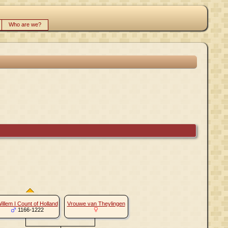
Who are we?
illem I Count of Holland
Vrouwe van Theylingen
1166-1222