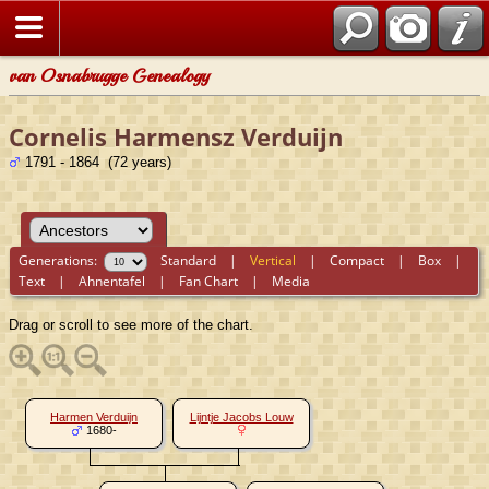
van Osnabrugge Genealogy
Cornelis Harmensz Verduijn
1791 - 1864 (72 years)
Generations:
Standard
|
Vertical
|
Compact
|
Box
|
Text
|
Ahnentafel
|
Fan Chart
|
Media
Drag or scroll to see more of the chart.
Harmen Verduijn
Lijntje Jacobs Louw
1680-