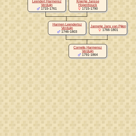
Leendert Harmensz
Kniertje Jansse
Verduijn
Hogenhouck
1715-1761
1715-1790
Harmen Leendertsz
Jannetje Jans van Pijlen
Verduijn
1766-1801
1746-1803
Cornelis Harmensz
Verduijn
1791-1864