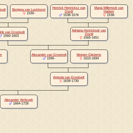
Henrick Henricksz van
Maria Willemsdr van
velt
Benigna van Lockhorst
Oordt
Hattem
1530-
1538-1576
1538-
Adriana Henricksdr van
rik van Grootvelt
Oordt
1560-1603
1565-1651
er
Alexander van Grootvelt
Metgen Gijsberts
1595-
1610-1694
Antonia van Grootvelt
1639-1730
Alexander Verbrugh
1664-1728