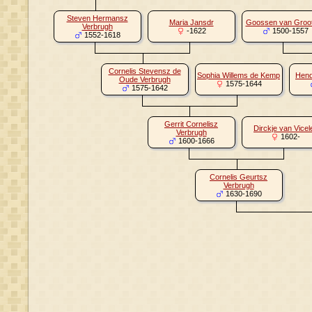
Steven Hermansz
Maria Jansdr
Goossen van Groot
Verbrugh
-1622
1500-1557
1552-1618
Cornelis Stevensz de
Sophia Willems de Kemp
Hend
Oude Verbrugh
1575-1644
1575-1642
Gerrit Cornelisz
Dirckje van Vicel
Verbrugh
1602-
1600-1666
Cornelis Geurtsz
Verbrugh
1630-1690