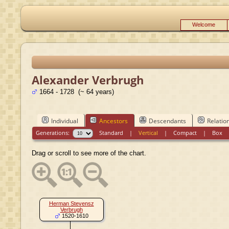
Welcome
Alexander Verbrugh
1664 - 1728 (~ 64 years)
Individual
Ancestors
Descendants
Relatio
Generations:
Standard
|
Vertical
|
Compact
|
Box
Drag or scroll to see more of the chart.
Herman Stevensz
Verbrugh
1520-1610