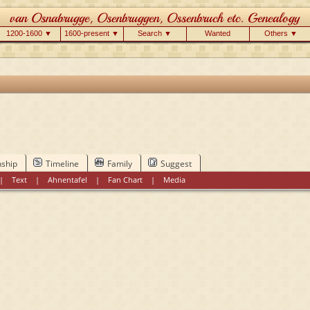
1200-1600 ▼
1600-present ▼
Search ▼
Wanted
Others ▼
nship
Timeline
Family
Suggest
|
Text
|
Ahnentafel
|
Fan Chart
|
Media