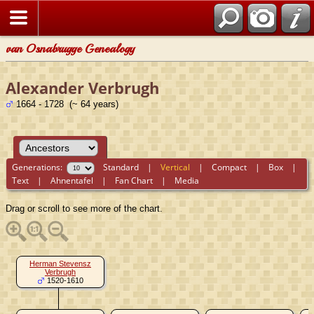
van Osnabrugge Genealogy
Alexander Verbrugh
1664 - 1728 (~ 64 years)
Generations:
Standard
|
Vertical
|
Compact
|
Box
|
Text
|
Ahnentafel
|
Fan Chart
|
Media
Drag or scroll to see more of the chart.
Herman Stevensz
Verbrugh
1520-1610