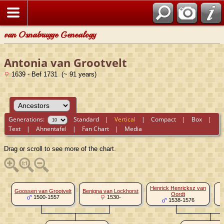
van Osnabrugge Genealogy
Antonia van Grootvelt
1639 - Bef 1731 (~ 91 years)
Generations:
Standard
|
Vertical
|
Compact
|
Box
|
Text
|
Ahnentafel
|
Fan Chart
|
Media
Drag or scroll to see more of the chart.
Henrick Henricksz van
M
Goossen van Grootvelt
Benigna van Lockhorst
Oordt
1500-1557
1530-
1538-1576