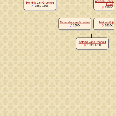
Adriana Henrick
Hendrik van Grootvelt
Oordt
1560-1603
1565-16
Alexander van Grootvelt
Metgen Gijsb
1595-
1610-16
Antonia van Grootvelt
1639-1730