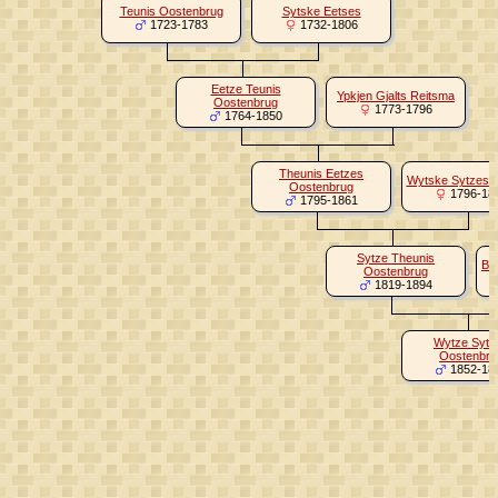
Teunis Oostenbrug
Sytske Eetses
1723-1783
1732-1806
Eetze Teunis
Ypkjen Gjalts Reitsma
Oostenbrug
1773-1796
1764-1850
Theunis Eetzes
Wytske Sytzes 
Oostenbrug
1796-18
1795-1861
Sytze Theunis
Ba
Oostenbrug
1819-1894
Wytze Sytz
Oostenbru
1852-18