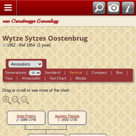
van Osnabrugge Genealogy
Wytze Sytzes Oostenbrug
1852 - Bef 1854 (1 year)
Generations:
Standard
|
Vertical
|
Compact
|
Box
|
Text
|
Ahnentafel
|
Fan Chart
|
Media
Drag or scroll to see more of the chart.
Sybe Pytters
Auckjen Theunis
1686-1746
1692-1730