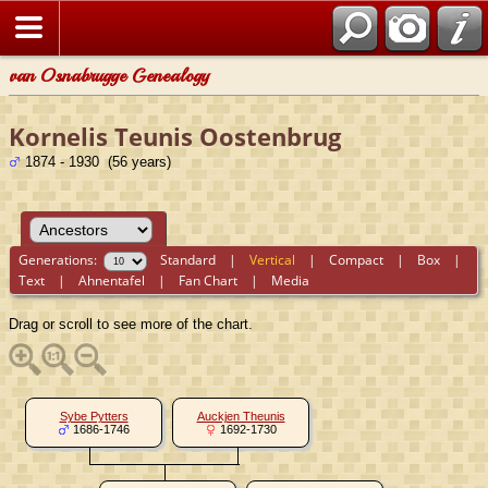
van Osnabrugge Genealogy
Kornelis Teunis Oostenbrug
1874 - 1930 (56 years)
Generations:
Standard
|
Vertical
|
Compact
|
Box
|
Text
|
Ahnentafel
|
Fan Chart
|
Media
Drag or scroll to see more of the chart.
Sybe Pytters
Auckjen Theunis
1686-1746
1692-1730