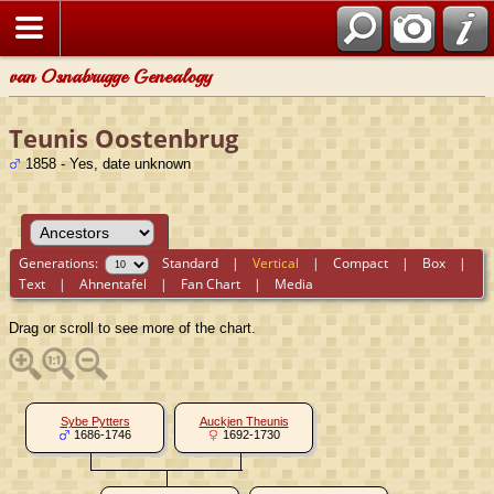
van Osnabrugge Genealogy
Teunis Oostenbrug
1858 - Yes, date unknown
Generations:
Standard
|
Vertical
|
Compact
|
Box
|
Text
|
Ahnentafel
|
Fan Chart
|
Media
Drag or scroll to see more of the chart.
Sybe Pytters
Auckjen Theunis
1686-1746
1692-1730