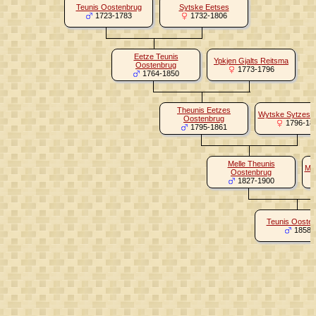
Teunis Oostenbrug
Sytske Eetses
1723-1783
1732-1806
Eetze Teunis
Ypkjen Gjalts Reitsma
Oostenbrug
1773-1796
1764-1850
Theunis Eetzes
Wytske Sytzes 
Oostenbrug
1796-18
1795-1861
Melle Theunis
Ma
Oostenbrug
1827-1900
Teunis Ooste
1858-