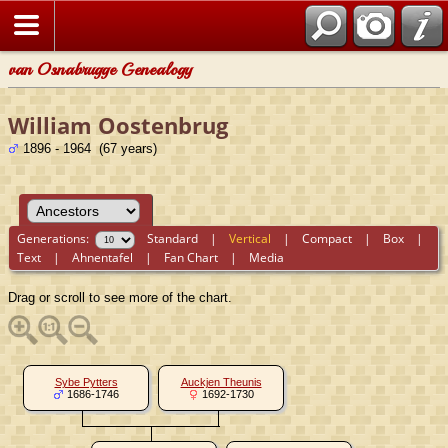
van Osnabrugge Genealogy
William Oostenbrug
1896 - 1964 (67 years)
Generations:
Standard
|
Vertical
|
Compact
|
Box
|
Text
|
Ahnentafel
|
Fan Chart
|
Media
Drag or scroll to see more of the chart.
Sybe Pytters
Auckjen Theunis
1686-1746
1692-1730