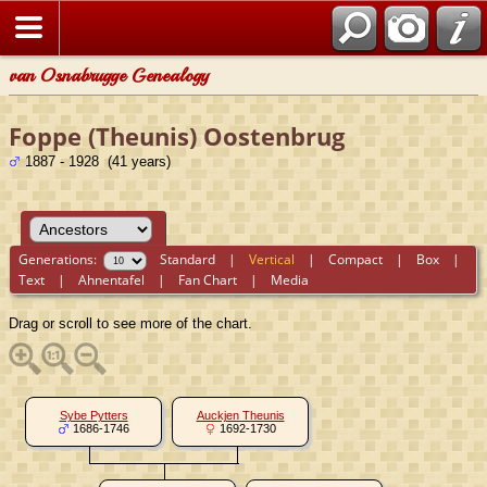
van Osnabrugge Genealogy
Foppe (Theunis) Oostenbrug
1887 - 1928 (41 years)
Generations:
Standard
|
Vertical
|
Compact
|
Box
|
Text
|
Ahnentafel
|
Fan Chart
|
Media
Drag or scroll to see more of the chart.
Sybe Pytters
Auckjen Theunis
1686-1746
1692-1730