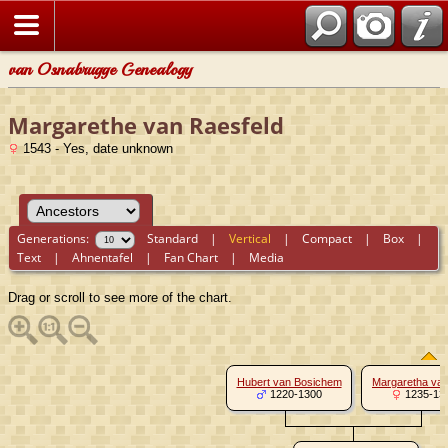
van Osnabrugge Genealogy
Margarethe van Raesfeld
1543 - Yes, date unknown
Generations:
Standard
|
Vertical
|
Compact
|
Box
|
Text
|
Ahnentafel
|
Fan Chart
|
Media
Drag or scroll to see more of the chart.
Hubert van Bosichem
Margaretha van
1220-1300
1235-13