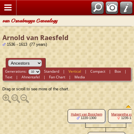
van Osnabrugge Genealogy
Arnold van Raesfeld
1536 - 1613 (77 years)
Generations:
Standard
|
Vertical
|
Compact
|
Box
|
Text
|
Ahnentafel
|
Fan Chart
|
Media
Drag or scroll to see more of the chart.
Hubert van Bosichem
Margaretha van
1220-1300
1235-13