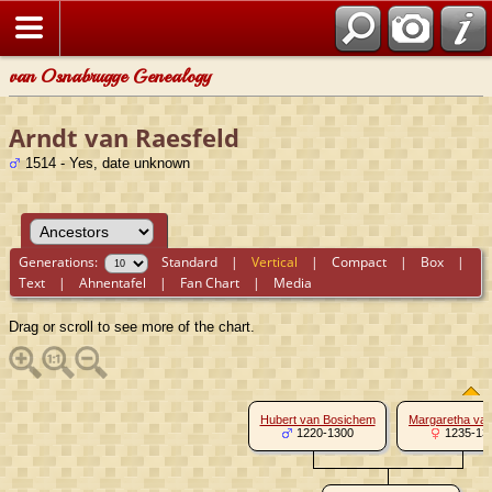
van Osnabrugge Genealogy
Arndt van Raesfeld
1514 - Yes, date unknown
Generations:
Standard
|
Vertical
|
Compact
|
Box
|
Text
|
Ahnentafel
|
Fan Chart
|
Media
Drag or scroll to see more of the chart.
Hubert van Bosichem
Margaretha van
1220-1300
1235-13