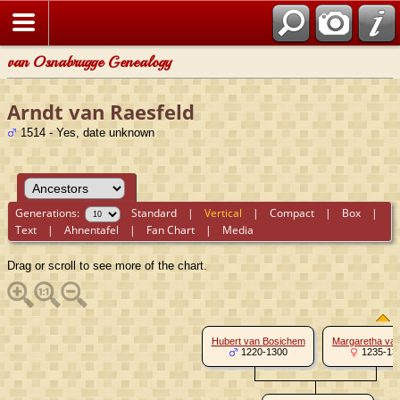
van Osnabrugge Genealogy
Arndt van Raesfeld
1514 - Yes, date unknown
Generations:
Standard
|
Vertical
|
Compact
|
Box
|
Text
|
Ahnentafel
|
Fan Chart
|
Media
Drag or scroll to see more of the chart.
Hubert van Bosichem
Margaretha van
1220-1300
1235-13