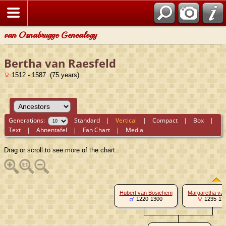
van Osnabrugge Genealogy
Bertha van Raesfeld
1512 - 1587 (75 years)
Generations:
Standard
|
Vertical
|
Compact
|
Box
|
Text
|
Ahnentafel
|
Fan Chart
|
Media
Drag or scroll to see more of the chart.
Hubert van Bosichem
Margaretha van
1220-1300
1235-13