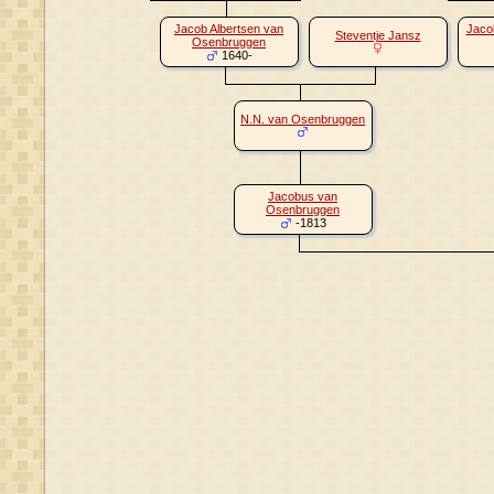
Jacob Albertsen van
Jaco
Steventje Jansz
Osenbruggen
1640-
N.N. van Osenbruggen
Jacobus van
Osenbruggen
-1813