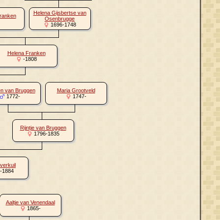
Helena Gijsbertse van
ranken
Osenbrugge
1696-1748
Helena Franken
-1808
n van Bruggen
Maria Grootveld
1772-
1747-
Rijntje van Bruggen
1796-1835
verkuil
-1884
Aaltje van Venendaal
1865-