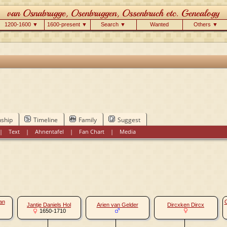
1200-1600 ▼
1600-present ▼
Search ▼
Wanted
Others ▼
nship
Timeline
Family
Suggest
|
Text
|
Ahnentafel
|
Fan Chart
|
Media
an
G
Jantje Daniels Hol
Arien van Gelder
Dircxken Dircx
1650-1710