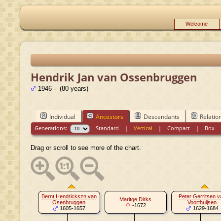
Welcome
Hendrik Jan van Ossenbruggen
1946 - (80 years)
Individual
Ancestors
Descendants
Relatio
Generations:
Standard
|
Vertical
|
Compact
|
Box
Drag or scroll to see more of the chart.
Bernt Hendrickszn van
Peter Gerritsen v
Maritge Dirks
Osenbruggen
Voorthuijsen
-1672
1605-1657
1629-1684