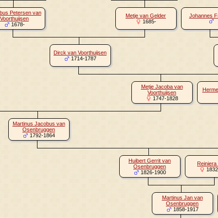
bus Petersen van
Metje van Gelder
Johannes F
Voorthuijsen
1685-
1678-
Dirck van Voorthuijsen
1714-1787
Metje Jacoba van
Herme
Voorthuijsen
1747-1828
Martinus Jacobus van
Osenbruggen
1792-1864
Huibert Gerrit van
Reiniera 
Osenbruggen
1832
1826-1900
Martinus Jan van
Osenbruggen
1858-1917