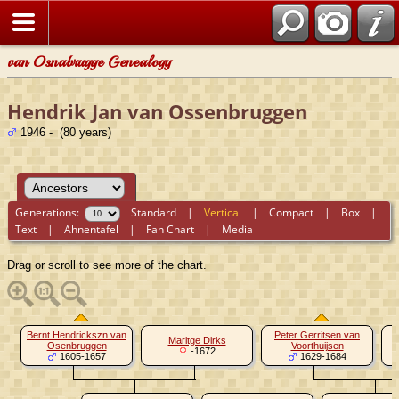
van Osnabrugge Genealogy
Hendrik Jan van Ossenbruggen
1946 - (80 years)
Generations:
Standard
|
Vertical
|
Compact
|
Box
|
Text
|
Ahnentafel
|
Fan Chart
|
Media
Drag or scroll to see more of the chart.
Bernt Hendrickszn van
Peter Gerritsen van
Maritge Dirks
Osenbruggen
Voorthuijsen
-1672
1605-1657
1629-1684