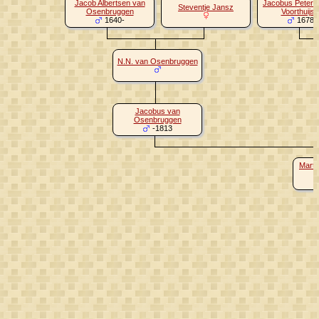
Jacob Albertsen van
Jacobus Peters
Steventje Jansz
Osenbruggen
Voorthuijs
1640-
1678-
N.N. van Osenbruggen
Jacobus van
Osenbruggen
-1813
Marti
O