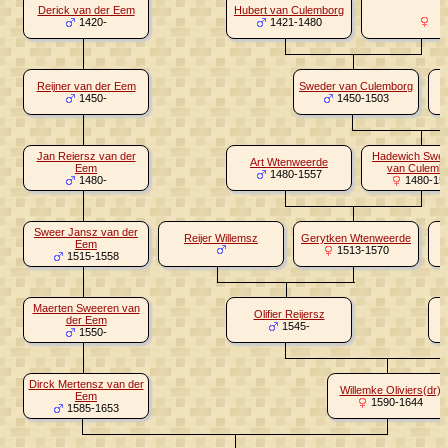
Derick van der Eem
Hubert van Culemborg
1420-
1421-1480
Reijner van der Eem
Sweder van Culemborg
1450-
1450-1503
Jan Reiersz van der
Hadewich Swed
Art Wtenweerde
Eem
van Culemb
1480-1557
1480-
1480-15
Sweer Jansz van der
Reijer Willemsz
Gerytken Wtenweerde
Eem
1513-1570
1515-1558
Maerten Sweeren van
Olifier Reijersz
der Eem
1545-
1550-
Dirck Mertensz van der
Willemke Oliviers(dr)
Eem
1590-1644
1585-1653