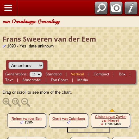
van Osnabrugge Genealogy
Frans Sweeren van der Eem
1690 - Yes, date unknown
Generations:
Standard
|
Vertical
|
Compact
|
Box
|
Text
|
Ahnentafel
|
Fan Chart
|
Media
Drag or scroll to see more of the chart.
Gijsberta van Zuylen
Reijner van der Eem
Gerrit van Culemborg
van Nijevelt
1390-
1398-1468