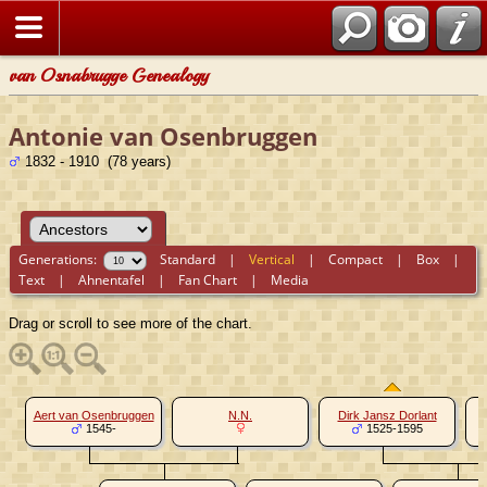
van Osnabrugge Genealogy
Antonie van Osenbruggen
1832 - 1910 (78 years)
Generations:
Standard
|
Vertical
|
Compact
|
Box
|
Text
|
Ahnentafel
|
Fan Chart
|
Media
Drag or scroll to see more of the chart.
Aert van Osenbruggen
N.N.
Dirk Jansz Dorlant
1545-
1525-1595