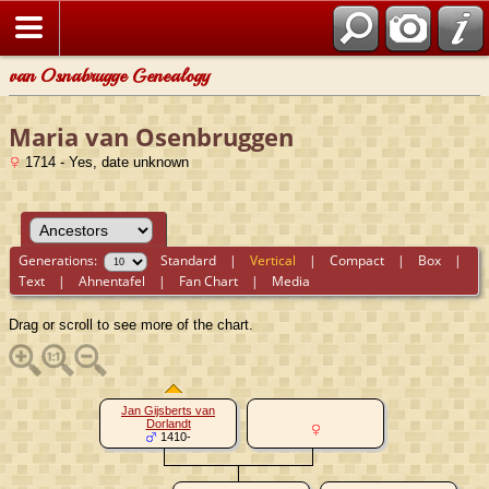
van Osnabrugge Genealogy
Maria van Osenbruggen
1714 - Yes, date unknown
Generations:
Standard
|
Vertical
|
Compact
|
Box
|
Text
|
Ahnentafel
|
Fan Chart
|
Media
Drag or scroll to see more of the chart.
Jan Gijsberts van
Dorlandt
1410-