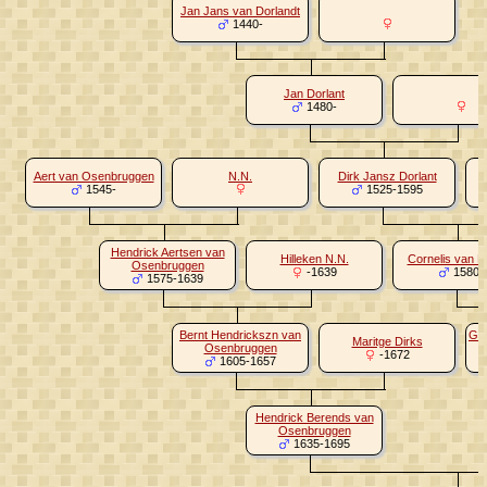
Jan Jans van Dorlandt
1440-
Jan Dorlant
1480-
Aert van Osenbruggen
N.N.
Dirk Jansz Dorlant
1545-
1525-1595
Hendrick Aertsen van
Hilleken N.N.
Cornelis van D
Osenbruggen
-1639
1580-
1575-1639
Bernt Hendrickszn van
Gij
Maritge Dirks
Osenbruggen
-1672
1605-1657
Hendrick Berends van
Osenbruggen
1635-1695