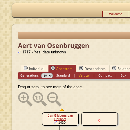
Welcome
Aert van Osenbruggen
1717 - Yes, date unknown
Individual
Ancestors
Descendants
Relatio
Generations:
Standard
|
Vertical
|
Compact
|
Box
Drag or scroll to see more of the chart.
Jan Gijsberts van
Dorlandt
1410-