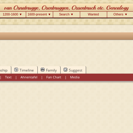
1200-1600 ▼
1600-present ▼
Search ▼
Wanted
Others ▼
nship
Timeline
Family
Suggest
|
Text
|
Ahnentafel
|
Fan Chart
|
Media