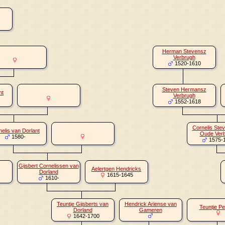
Herman Stevensz
Verbrugh
1520-1610
Steven Hermansz
nt
Verbrugh
1552-1618
Cornelis Ste
elis van Dorlant
Oude Ver
1580-
1575-
Gijsbert Cornelissen van
Aelertgen Hendricks
Dorland
1615-1645
1610-
Teuntje Gijsberts van
Hendrick Ariense van
Teuntje Pe
Dorland
Gameren
1642-1700