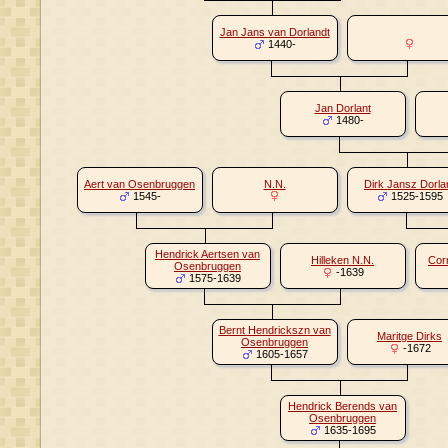
Jan Jans van Dorlandt
1440-
Jan Dorlant
1480-
Aert van Osenbruggen
N.N.
Dirk Jansz Dorla
1545-
1525-1595
Hendrick Aertsen van
Hilleken N.N.
Corn
Osenbruggen
-1639
1575-1639
Bernt Hendrickszn van
Maritge Dirks
Osenbruggen
-1672
1605-1657
Hendrick Berends van
Osenbruggen
1635-1695