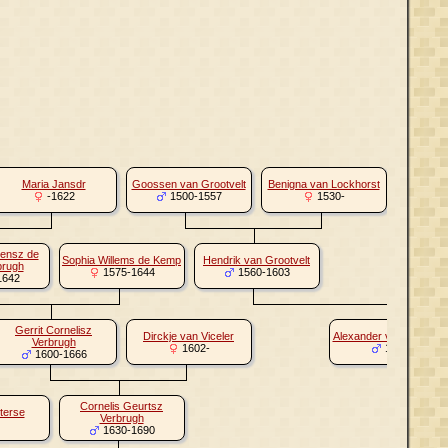
Henrick 
Maria Jansdr
Goossen van Grootvelt
Benigna van Lockhorst
-1622
1500-1557
1530-
1
vensz de
Sophia Willems de Kemp
Hendrik van Grootvelt
brugh
1575-1644
1560-1603
1642
Gerrit Cornelisz
Dirckje van Viceler
Alexander van Grootvel
Verbrugh
1602-
1595-
1600-1666
Cornelis Geurtsz
terse
Antonia 
Verbrugh
1
1630-1690