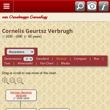
van Osnabrugge Genealogy
Cornelis Geurtsz Verbrugh
1630 - 1690 (~ 60 years)
Generations:
Standard
|
Vertical
|
Compact
|
Box
|
Text
|
Ahnentafel
|
Fan Chart
|
Media
Drag or scroll to see more of the chart.
Herman Stevensz
Verbrugh
1520-1610