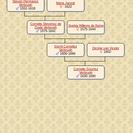
Steven Hermansz
Maria Jansdr
Verbrugh
-1622
1552-1618
Cornelis Stevensz de
Sophia Willems de Kemp
Oude Verbrugh
1575-1644
1575-1642
Gerrit Cornelisz
Dirckje van Viceler
Verbrugh
1602-
1600-1666
Cornelis Geurtsz
Verbrugh
1630-1690