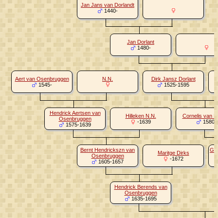
Jan Jans van Dorlandt
1440-
Jan Dorlant
1480-
Aert van Osenbruggen
N.N.
Dirk Jansz Dorlant
1545-
1525-1595
Hendrick Aertsen van
Hilleken N.N.
Cornelis van D
Osenbruggen
-1639
1580-
1575-1639
Bernt Hendrickszn van
Gij
Maritge Dirks
Osenbruggen
-1672
1605-1657
Hendrick Berends van
Osenbruggen
1635-1695