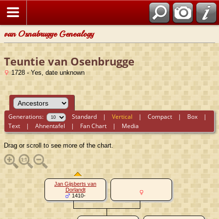
van Osnabrugge Genealogy
Teuntie van Osenbrugge
1728 - Yes, date unknown
Generations:
Standard
|
Vertical
|
Compact
|
Box
|
Text
|
Ahnentafel
|
Fan Chart
|
Media
Drag or scroll to see more of the chart.
Jan Gijsberts van
Dorlandt
1410-