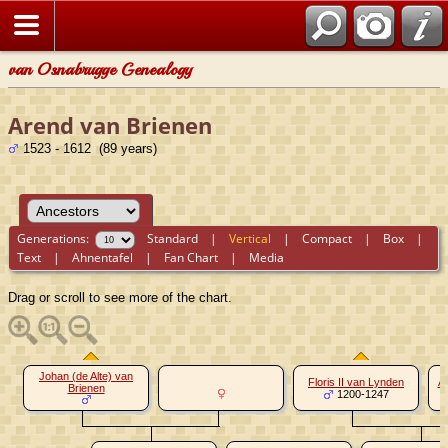
van Osnabrugge Genealogy
Arend van Brienen
1523 - 1612 (89 years)
Generations:
Standard
|
Vertical
|
Compact
|
Box
|
Text
|
Ahnentafel
|
Fan Chart
|
Media
Drag or scroll to see more of the chart.
Johan (de Alte) van
Floris II van Lynden
A
Brienen
1200-1247