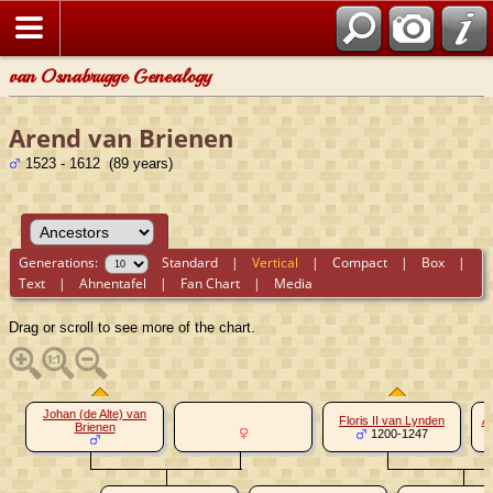
van Osnabrugge Genealogy
Arend van Brienen
1523 - 1612 (89 years)
Generations:
Standard
|
Vertical
|
Compact
|
Box
|
Text
|
Ahnentafel
|
Fan Chart
|
Media
Drag or scroll to see more of the chart.
Johan (de Alte) van
Floris II van Lynden
A
Brienen
1200-1247