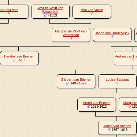
Wolf de Wolff van
Jacoba Voet
Hille van Voorn
Westerode
-1513
Margriet de Wolff van
Jacob van Harderwijck
A
Westerode
Hendrik van Brienen
Andrea van Ha
1510-
Gijsbert van Brienen
Louise Sasbout
1495-1527
Arend van Brienen
Margareta
1523-1612
152
Johan van Brienen
1557-1616