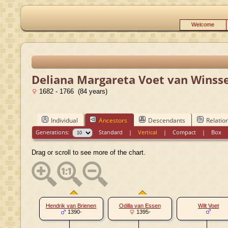
Welcome
Deliana Margareta Voet van Winss
1682 - 1766 (84 years)
Individual
Ancestors
Descendants
Relatio
Generations:
Standard
|
Vertical
|
Compact
|
Box
Drag or scroll to see more of the chart.
Hendrik van Brienen
Odilla van Essen
Wilt Voet
1390-
1395-