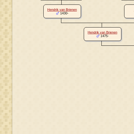
Hendrik van Brienen
1430-
Hendrik van Brienen
1475-