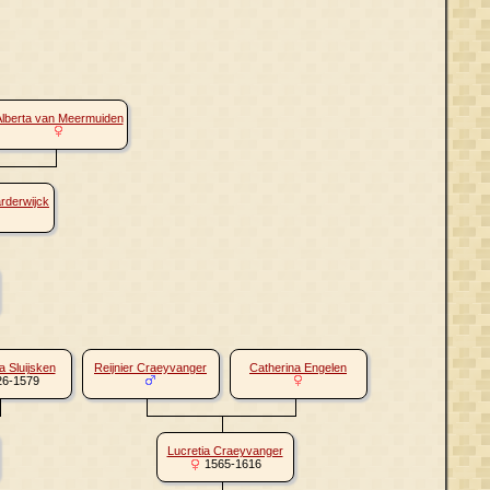
lberta van Meermuiden
rderwijck
 Sluijsken
Reijnier Craeyvanger
Catherina Engelen
6-1579
Lucretia Craeyvanger
1565-1616