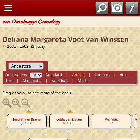
van Osnabrugge Genealogy
Deliana Margareta Voet van Winssen
1681 - 1682 (1 year)
Generations:
Standard
|
Vertical
|
Compact
|
Box
|
Text
|
Ahnentafel
|
Fan Chart
|
Media
Drag or scroll to see more of the chart.
Hendrik van Brienen
Odilla van Essen
Wilt Voet
An
1390-
1395-