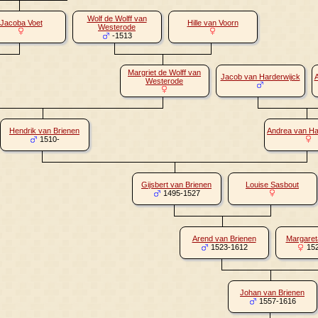
Wolf de Wolff van
Jacoba Voet
Hille van Voorn
Westerode
-1513
Margriet de Wolff van
Jacob van Harderwijck
A
Westerode
Hendrik van Brienen
Andrea van Ha
1510-
Gijsbert van Brienen
Louise Sasbout
1495-1527
Arend van Brienen
Margareta
1523-1612
152
Johan van Brienen
1557-1616