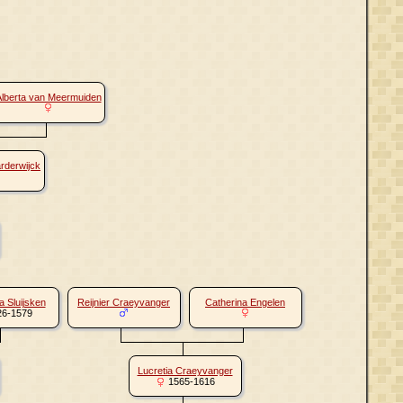
lberta van Meermuiden
rderwijck
 Sluijsken
Reijnier Craeyvanger
Catherina Engelen
6-1579
Lucretia Craeyvanger
1565-1616