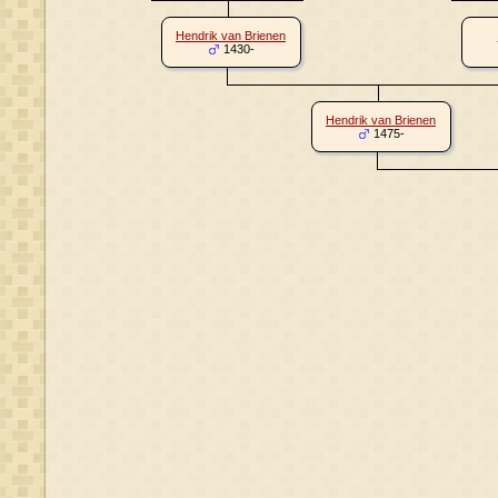
Hendrik van Brienen
1430-
Hendrik van Brienen
1475-