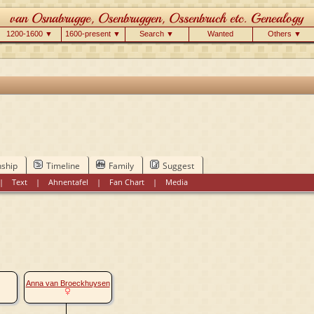
1200-1600 ▼
1600-present ▼
Search ▼
Wanted
Others ▼
nship
Timeline
Family
Suggest
|
Text
|
Ahnentafel
|
Fan Chart
|
Media
Anna van Broeckhuysen