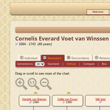
Welcome
Cornelis Everard Voet van Winssen
1694 - 1743 (49 years)
Individual
Ancestors
Descendants
Relatio
Generations:
Standard
|
Vertical
|
Compact
|
Box
Drag or scroll to see more of the chart.
Hendrik van Brienen
Odilla van Essen
Wilt Voet
1390-
1395-