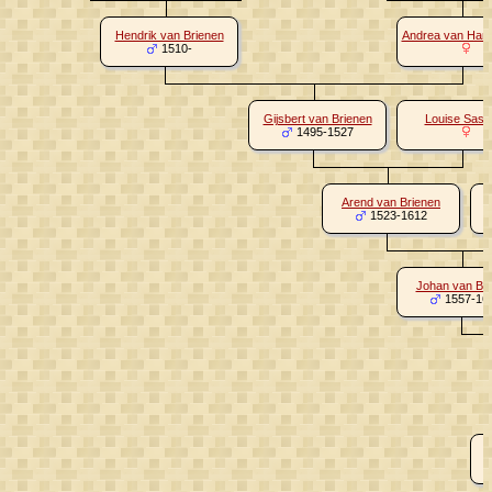
Hendrik van Brienen
Andrea van Hard
1510-
Gijsbert van Brienen
Louise Sasb
1495-1527
Arend van Brienen
1523-1612
Johan van Br
1557-16