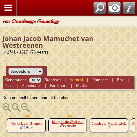
van Osnabrugge Genealogy
Johan Jacob Mamuchet van
Westreenen
1741 - 1817 (76 years)
Generations:
Standard
|
Vertical
|
Compact
|
Box
|
Text
|
Ahnentafel
|
Fan Chart
|
Media
Drag or scroll to see more of the chart.
Margriet de Wolff van
Hendrik van Brienen
Jacob van Harderwijck
Al
Westerode
1475-