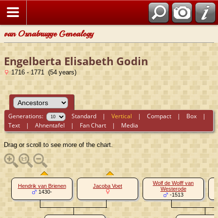
van Osnabrugge Genealogy
Engelberta Elisabeth Godin
1716 - 1771 (54 years)
Generations:
Standard
|
Vertical
|
Compact
|
Box
|
Text
|
Ahnentafel
|
Fan Chart
|
Media
Drag or scroll to see more of the chart.
Wolf de Wolff van
Hendrik van Brienen
Jacoba Voet
Westerode
1430-
-1513