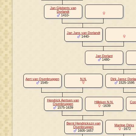
Jan Gijsberts van
Dorlandt
1410-
Jan Jans van Dorlandt
1440-
Jan Dorlant
1480-
Aert van Osenbruggen
N.N.
Dirk Jansz Dorla
1545-
1525-1595
Hendrick Aertsen van
Hilleken N.N.
Corn
Osenbruggen
-1639
1575-1639
Bernt Hendrickszn van
Maritge Dirks
Osenbruggen
-1672
1605-1657