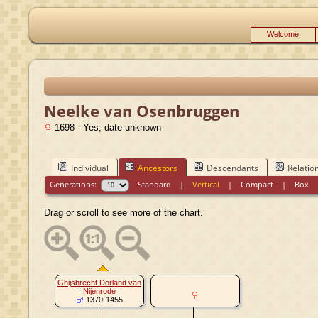
Welcome
Neelke van Osenbruggen
1698 - Yes, date unknown
Individual
Ancestors
Descendants
Relatio
Generations:
Standard
|
Vertical
|
Compact
|
Box
Drag or scroll to see more of the chart.
Ghijsbrecht Dorland van
Nijenrode
1370-1455