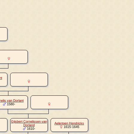
nt
elis van Dorlant
1580-
Gijsbert Cornelissen van
Aelertgen Hendricks
Dorland
1615-1645
1610-