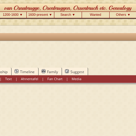
1200-1600 ▼
1600-present ▼
Search ▼
Wanted
Others ▼
nship
Timeline
Family
Suggest
|
Text
|
Ahnentafel
|
Fan Chart
|
Media