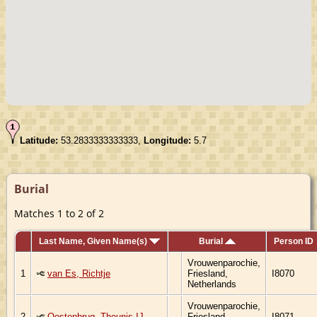
Latitude:
53.2833333333333,
Longitude:
5.7
Burial
Matches 1 to 2 of 2
Last Name, Given Name(s)
Burial
Person ID
Vrouwenparochie,
1
van Es, Richtje
Friesland,
I8070
Netherlands
Vrouwenparochie,
2
Oostenbrug, Theunis IJ.
Friesland,
I8071