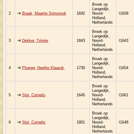
Broek op
Langedijk,
2
Braak, Maartje Sijmonsdr
1692
Noord-
I1658
Holland,
Netherlands
Broek op
Langedijk,
3
Dekker, Trijntje
1843
Noord-
I1643
Holland,
Netherlands
Broek op
Langedijk,
4
Ploeger, Neeltje Klaasdr.
1730
Noord-
I1654
Holland,
Netherlands
Broek op
Langedijk,
5
Slot, Cornelis
1645
Noord-
I1661
Holland,
Netherlands
Broek op
Langedijk,
6
Slot, Cornelis
1801
Noord-
I1648
Holland,
Netherlands