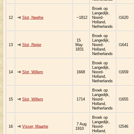
Broek op
Langedijk,
12
Slot, Neeltje
~1812
Noord-
I1620
Holland,
Netherlands
Broek op
15
Langedijk,
13
Slot, Reijer
May
Noord-
I1641
1831
Holland,
Netherlands
Broek op
Langedijk,
14
Slot, Willem
1668
Noord-
I1659
Holland,
Netherlands
Broek op
Langedijk,
15
Slot, Willem
1714
Noord-
I1655
Holland,
Netherlands
Broek op
Langedijk,
7 Aug
16
Visser, Maartje
Noord-
I2546
1910
Holland,