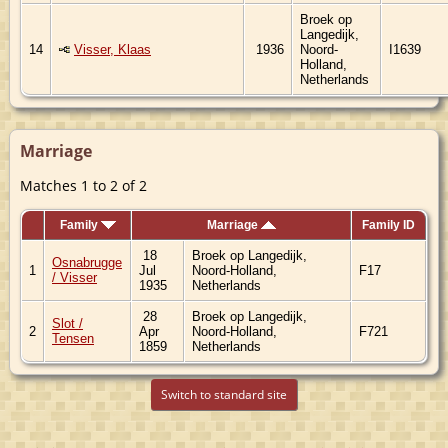
Broek op
Langedijk,
14
Visser, Klaas
1936
Noord-
I1639
Holland,
Netherlands
Marriage
Matches 1 to 2 of 2
Family
Marriage
Family ID
18
Broek op Langedijk,
Osnabrugge
1
Jul
Noord-Holland,
F17
/ Visser
1935
Netherlands
28
Broek op Langedijk,
Slot /
2
Apr
Noord-Holland,
F721
Tensen
1859
Netherlands
Switch to standard site