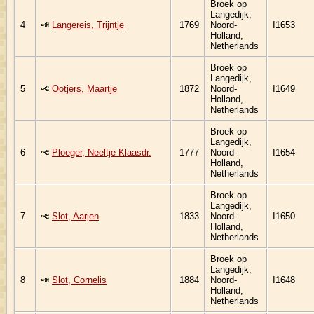
Broek op
Langedijk,
4
Langereis, Trijntje
1769
Noord-
I1653
Holland,
Netherlands
Broek op
Langedijk,
5
Ootjers, Maartje
1872
Noord-
I1649
Holland,
Netherlands
Broek op
Langedijk,
6
Ploeger, Neeltje Klaasdr.
1777
Noord-
I1654
Holland,
Netherlands
Broek op
Langedijk,
7
Slot, Aarjen
1833
Noord-
I1650
Holland,
Netherlands
Broek op
Langedijk,
8
Slot, Cornelis
1884
Noord-
I1648
Holland,
Netherlands