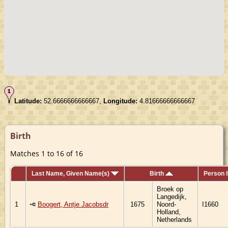
Latitude:
52.6666666666667,
Longitude:
4.81666666666667
Birth
Matches 1 to 16 of 16
Last Name, Given Name(s)
Birth
Person 
Broek op
Langedijk,
1
Boogert, Antje Jacobsdr
1675
Noord-
I1660
Holland,
Netherlands