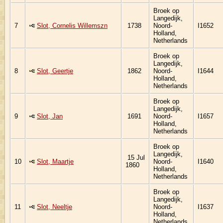
Broek op
Langedijk,
7
Slot, Cornelis Willemszn
1738
Noord-
I1652
Holland,
Netherlands
Broek op
Langedijk,
8
Slot, Geertje
1862
Noord-
I1644
Holland,
Netherlands
Broek op
Langedijk,
9
Slot, Jan
1691
Noord-
I1657
Holland,
Netherlands
Broek op
Langedijk,
15 Jul
10
Slot, Maartje
Noord-
I1640
1860
Holland,
Netherlands
Broek op
Langedijk,
11
Slot, Neeltje
Noord-
I1637
Holland,
Netherlands