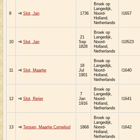
Broek op
Langedijk,
9
Slot, Jan
1736
Noord-
I1657
Holland,
Netherlands
Broek op
21
Langedijk,
10
Slot, Jan
Sep
Noord-
I10523
1828
Holland,
Netherlands
Broek op
18
Langedijk,
11
Slot, Maartje
Jul
Noord-
I1640
1901
Holland,
Netherlands
Broek op
7
Langedijk,
12
Slot, Reijer
Jan
Noord-
I1641
1916
Holland,
Netherlands
Broek op
Langedijk,
13
Tensen, Maartje Cornelisd
1868
Noord-
I1642
Holland,
Netherlands