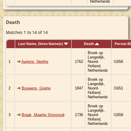
Netherlands
Death
Matches 1 to 14 of 14
Last Name, Given Name(s)
Death
Person ID
Broek op
Langedijk,
1
Aarjens, Neeltje
1762
Noord-
I1656
Holland,
Netherlands
Broek op
Langedijk,
2
Bouwens, Grietje
1847
Noord-
I1651
Holland,
Netherlands
Broek op
Langedijk,
3
Braak, Maartje Sijmonsdr
1736
Noord-
I1658
Holland,
Netherlands