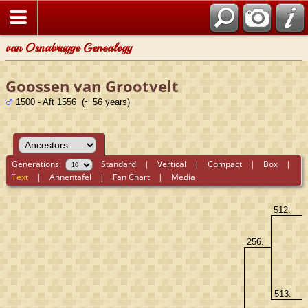
van Osnabrugge Genealogy
Goossen van Grootvelt
1500 - Aft 1556 (~ 56 years)
Generations:
Standard
|
Vertical
|
Compact
|
Box
|
Text
|
Ahnentafel
|
Fan Chart
|
Media
512.
256.
513.