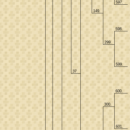
597.
149.
598.
299.
599.
37.
600.
300.
601.