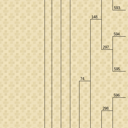
593.
148.
594.
297.
595.
74.
596.
298.