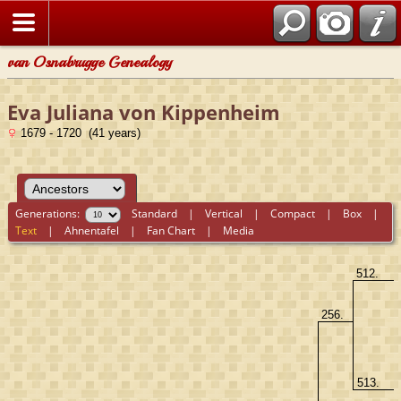
van Osnabrugge Genealogy
Eva Juliana von Kippenheim
1679 - 1720 (41 years)
Generations:
Standard
|
Vertical
|
Compact
|
Box
|
Text
|
Ahnentafel
|
Fan Chart
|
Media
512.
256.
513.