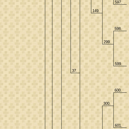
597.
149.
598.
299.
599.
37.
600.
300.
601.