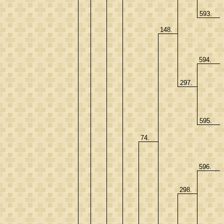
593.
148.
594.
297.
595.
74.
596.
298.