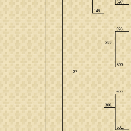
597.
149.
598.
299.
599.
37.
600.
300.
601.