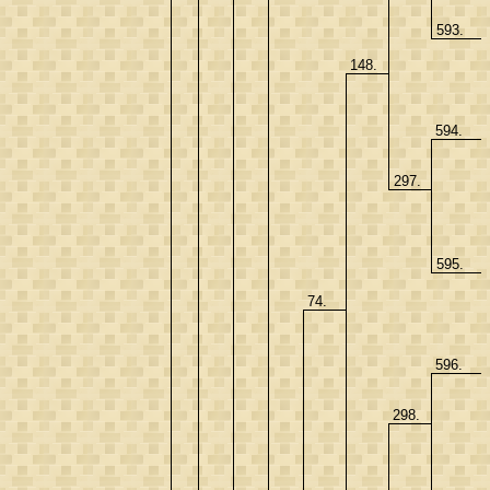
593.
148.
594.
297.
595.
74.
596.
298.