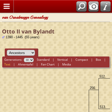
van Osnabrugge Genealogy
Otto II van Bylandt
1390 - 1445 (55 years)
Generations:
Standard
|
Vertical
|
Compact
|
Box
|
Text
|
Ahnentafel
|
Fan Chart
|
Media
512.
256.
513.