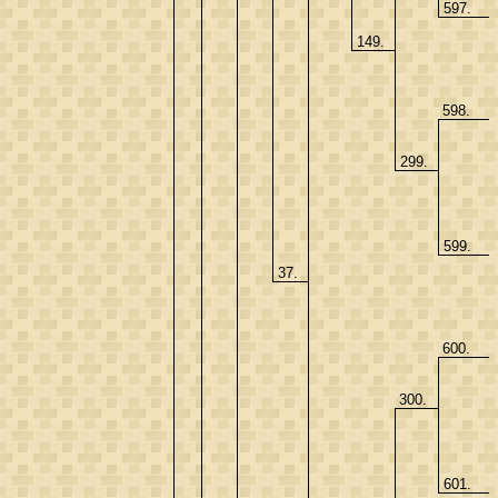
597.
149.
598.
299.
599.
37.
600.
300.
601.