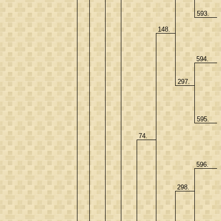
593.
148.
594.
297.
595.
74.
596.
298.