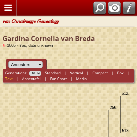
van Osnabrugge Genealogy
Gardina Cornelia van Breda
1805 - Yes, date unknown
Generations:
Standard
|
Vertical
|
Compact
|
Box
|
Text
|
Ahnentafel
|
Fan Chart
|
Media
512.
256.
513.