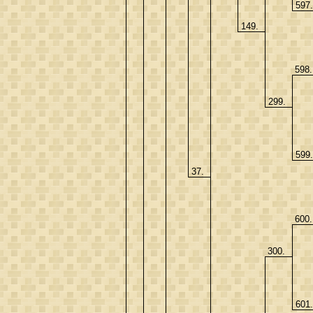
597
149.
598
299.
599
37.
600
300.
601