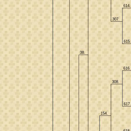
614
307.
615
38.
616
308.
617
154.
618