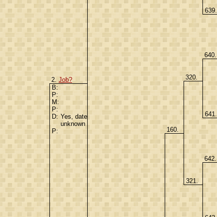
639
640
320.
2.
Job?
B:
P:
M:
P:
641
D:
Yes, date
unknown
160.
P:
642
321.