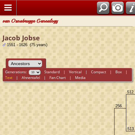
van Osnabrugge Genealogy
Jacob Jobse
1551 - 1626 (75 years)
Generations:
Standard
|
Vertical
|
Compact
|
Box
|
Text
|
Ahnentafel
|
Fan Chart
|
Media
512
256.
513