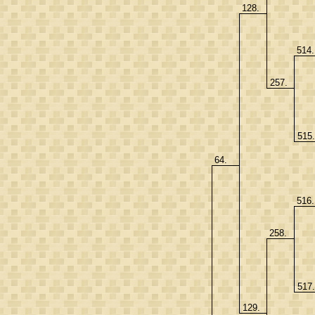
128.
514
257.
515
64.
516
258.
517
129.