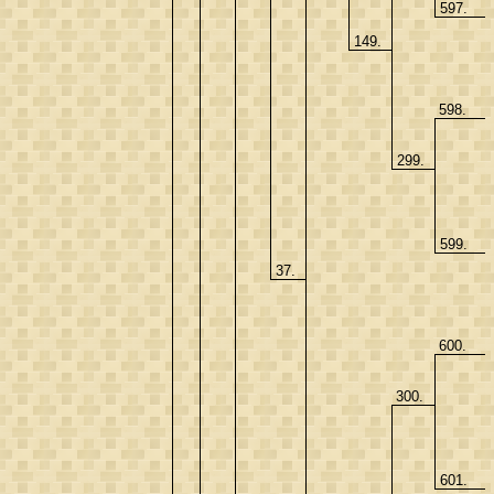
597.
149.
598.
299.
599.
37.
600.
300.
601.