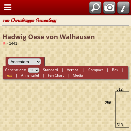
van Osnabrugge Genealogy
Hadwig Oese von Walhausen
- 1441
Generations:
Standard
|
Vertical
|
Compact
|
Box
|
Text
|
Ahnentafel
|
Fan Chart
|
Media
512.
256.
513.