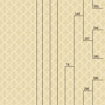
593.
148.
594.
297.
595.
74.
596.
298.