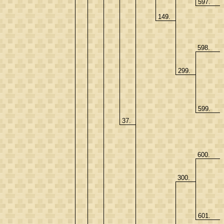
597.
149.
598.
299.
599.
37.
600.
300.
601.