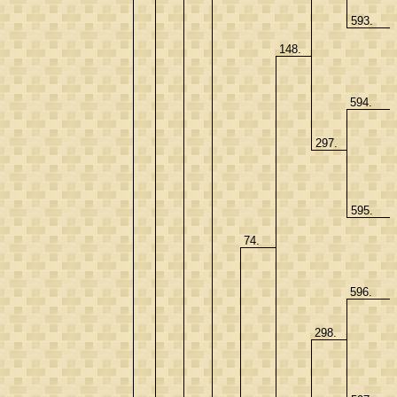
593.
148.
594.
297.
595.
74.
596.
298.