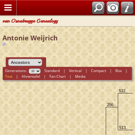
van Osnabrugge Genealogy
Antonie Weijrich
Generations:
Standard
|
Vertical
|
Compact
|
Box
|
Text
|
Ahnentafel
|
Fan Chart
|
Media
512.
256.
513.