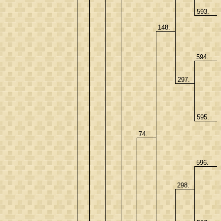
593.
148.
594.
297.
595.
74.
596.
298.