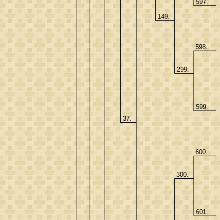
597.
149.
598.
299.
599.
37.
600.
300.
601.