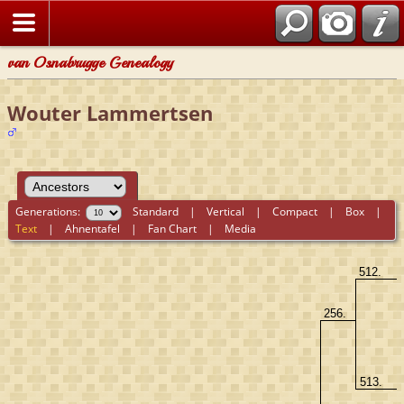
van Osnabrugge Genealogy
Wouter Lammertsen
Generations:
Standard
|
Vertical
|
Compact
|
Box
|
Text
|
Ahnentafel
|
Fan Chart
|
Media
512.
256.
513.