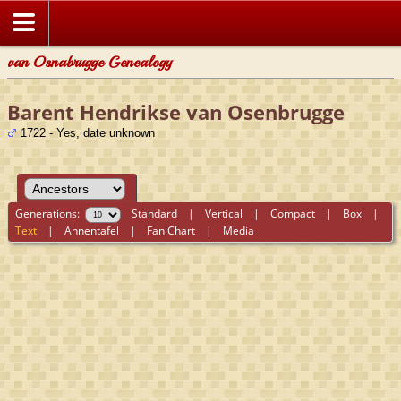
van Osnabrugge Genealogy
Barent Hendrikse van Osenbrugge
1722 - Yes, date unknown
Generations:
Standard
|
Vertical
|
Compact
|
Box
|
Text
|
Ahnentafel
|
Fan Chart
|
Media